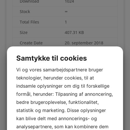
Download
1024
Stock
∞
Total Files
1
Size
407.31 KB
Create Date
20. september 2018
Last Updated
20. september 2018
Samtykke til cookies
En fortælling om samskabelse i Sorø Kommune
Vi og vores samarbejdspartnere bruger
teknologier, herunder cookies, til at
File
Action
indsamle oplysninger om dig til forskellige
formål, herunder: Tilpasning af annoncering,
PR_02-18_Der er så
Download
meget, vi deler.pdf
bedre brugeroplevelse, funktionalitet,
statistik og marketing. Disse oplysninger
kan blive delt med annoncerings- og
Download
analysepartnere, som kan kombinere dem
Del dette med...