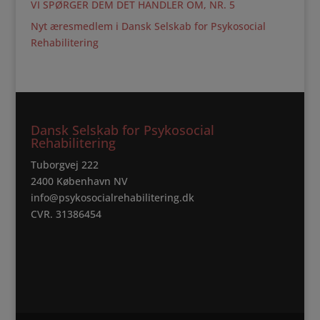
VI SPØRGER DEM DET HANDLER OM, NR. 5
Nyt æresmedlem i Dansk Selskab for Psykosocial
Rehabilitering
Dansk Selskab for Psykosocial
Rehabilitering
Tuborgvej 222
2400 København NV
info@psykosocialrehabilitering.dk
CVR. 31386454