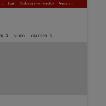
Login
Cookie og privatlivspolitik
Presserum
ER
VIDEO
OM DSPR