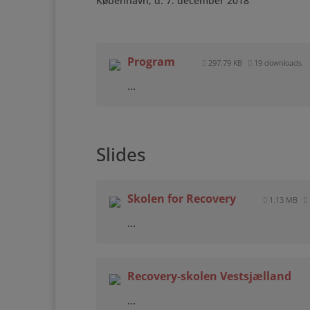
København, d. 7. december 2018
Program
297.79 KB
19 downloads
...
Slides
Skolen for Recovery
1.13 MB
...
Recovery-skolen Vestsjælland
...