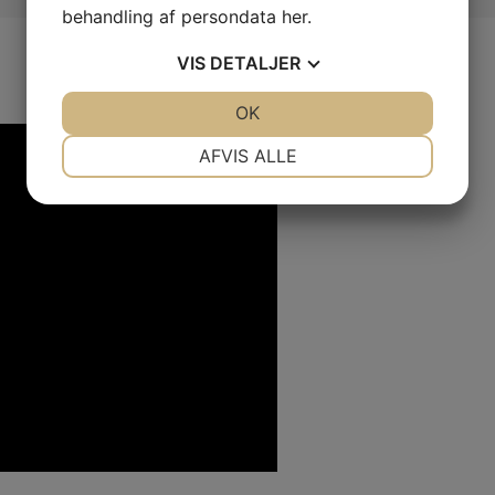
behandling af persondata
her
.
VIS
DETALJER
JA
NEJ
OK
JA
NEJ
NØDVENDIGE
PRÆFERENCER
AFVIS ALLE
JA
NEJ
JA
NEJ
MARKETING
STATISTIK