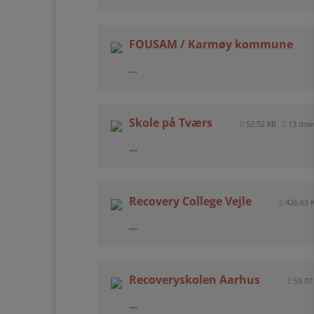
FOUSAM / Karmøy kommune
...
Skole på Tværs
52.52 KB
13 dow
...
Recovery College Vejle
426.63 
...
Recoveryskolen Aarhus
59.0
...