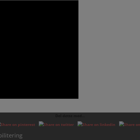
Del dette med...
ilitering