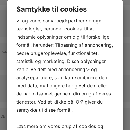
Samtykke til cookies
14.76 MB
11 downloads
Vi og vores samarbejdspartnere bruger
teknologier, herunder cookies, til at
indsamle oplysninger om dig til forskellige
formål, herunder: Tilpasning af annoncering,
nloads
bedre brugeroplevelse, funktionalitet,
statistik og marketing. Disse oplysninger
kan blive delt med annoncerings- og
analysepartnere, som kan kombinere dem
KB
10 downloads
med data, du tidligere har givet dem eller
de har indsamlet gennem din brug af deres
tjenester. Ved at klikke på 'OK' giver du
samtykke til disse formål.
7 MB
16 downloads
Læs mere om vores brug af cookies og