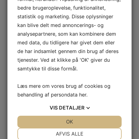
fortovet sammen med de mennesker, der bor i den
bedre brugeroplevelse, funktionalitet,
by, hvor vi bor. Man kan ikke tage en central
statistik og marketing. Disse oplysninger
beslutning, heller ikke på Christiansborg, om at vi fra
Tønder til Frederikshavn arbejder recoveryorienteret.
kan blive delt med annoncerings- og
Recovery er relationel og relationelt betinget. Det
analysepartnere, som kan kombinere dem
betyder, at man ikke kan hjælpe et andet menneske
med data, du tidligere har givet dem eller
uden at sætte sig ind i en relation og i
de har indsamlet gennem din brug af deres
vedkommendes situation.«
tjenester. Ved at klikke på 'OK' giver du
Vis mig hele interviewet !
samtykke til disse formål.
Del dette med...
Læs mere om vores brug af cookies og
behandling af persondata
her
.
VIS
DETALJER
Nyeste indlæg
Foråret 2026: Formandskabet opdaterer
JA
NEJ
OK
JA
NEJ
Interview: Det sidste ord – er ikke sagt endnu
NØDVENDIGE
PRÆFERENCER
AFVIS ALLE
Generalforsamling 2025: Vi tager et års tænkepause