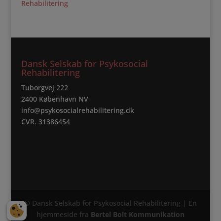
Rehabilitering
Dansk Selskab for Psykosocial
Rehabilitering
Tuborgvej 222
2400 København NV
info@psykosocialrehabilitering.dk
CVR. 31386454
© Dansk Selskab for Psykosocial Rehabilitering | En
hjemmeside fra
Bertel Bolt Kommunikation