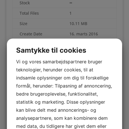
Stock
∞
Total Files
1
Size
10.11 MB
Create Date
16. marts 2016
Last Updated
16. marts 2016
Samtykke til cookies
Recovery - Et Socialfagligt Perspektiv
Vi og vores samarbejdspartnere bruger
teknologier, herunder cookies, til at
File
Action
indsamle oplysninger om dig til forskellige
2015.Jørn_Eriksen.pdf
Download
formål, herunder: Tilpasning af annoncering,
bedre brugeroplevelse, funktionalitet,
statistik og marketing. Disse oplysninger
Download
kan blive delt med annoncerings- og
Del dette med...
analysepartnere, som kan kombinere dem
med data, du tidligere har givet dem eller