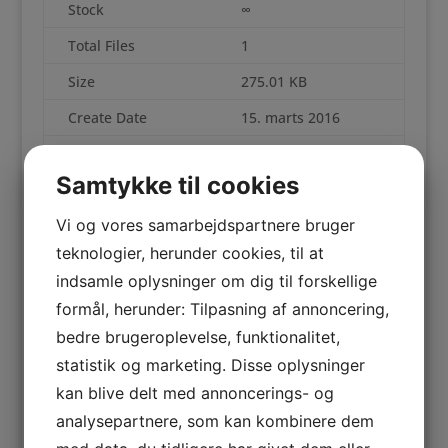
Stock
∞
Total Files
1
Size
275.01 KB
Create Date
15. marts 2016
Last Updated
15. marts 2016
Samtykke til cookies
Nordisk seminar, 28. og 29. august 2014, DGI-byen,
København – En skriftlig opsamling
Vi og vores samarbejdspartnere bruger
teknologier, herunder cookies, til at
File
Action
indsamle oplysninger om dig til forskellige
formål, herunder: Tilpasning af annoncering,
2014.Nordisk_seminar.pdf
Download
bedre brugeroplevelse, funktionalitet,
statistik og marketing. Disse oplysninger
Download
kan blive delt med annoncerings- og
Del dette med...
analysepartnere, som kan kombinere dem