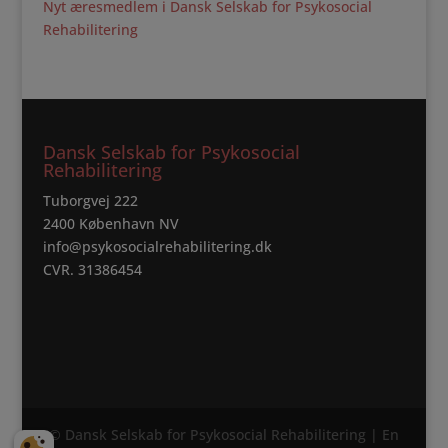
Nyt æresmedlem i Dansk Selskab for Psykosocial
Rehabilitering
Dansk Selskab for Psykosocial
Rehabilitering
Tuborgvej 222
2400 København NV
info@psykosocialrehabilitering.dk
CVR. 31386454
© Dansk Selskab for Psykosocial Rehabilitering | En