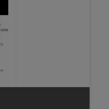
m
både
ny