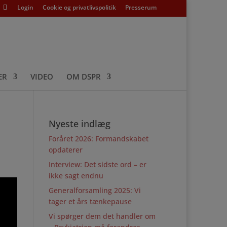
Login
Cookie og privatlivspolitik
Presserum
ER
VIDEO
OM DSPR
Nyeste indlæg
Foråret 2026: Formandskabet
opdaterer
Interview: Det sidste ord – er
ikke sagt endnu
Generalforsamling 2025: Vi
tager et års tænkepause
Vi spørger dem det handler om