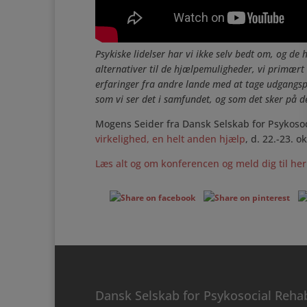
Psykiske lidelser har vi ikke selv bedt om, og de
alternativer til de hjælpemuligheder, vi primært
erfaringer fra andre lande med at tage udgangspun
som vi ser det i samfundet, og som det sker på d
Mogens Seider fra Dansk Selskab for Psykosoc
virkelighed, en helt anden hjælp
, d. 22.-23. o
Læs alt og om konferencen og meld dig til her
Dansk Selskab for Psykosocial Rehab